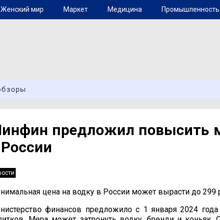
Женский мир
Маркет
Медицина
Промышленность
обзоры
инфин предложил повысить м
 России
вости
нимальная цена на водку в России может вырасти до 299 р
нистерство финансов предложило с 1 января 2024 год
питков. Мера может затронуть водку, бренди и коньяк.