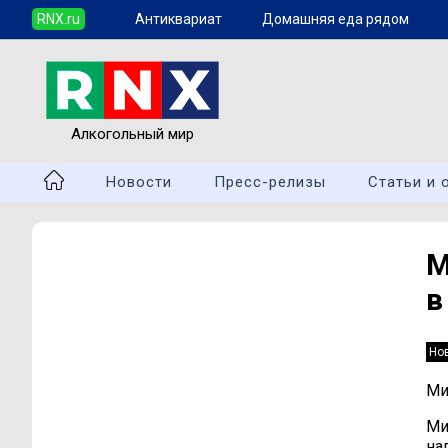
RNX.ru
Антиквариат
Домашняя еда рядом
Алкогольный мир
Новости
Пресс-релизы
Статьи и 
М
в
Но
Ми
Ми
на