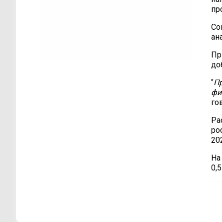
пр
Со
ан
Пр
до
"
П
фи
го
Ра
ро
20
На
0,