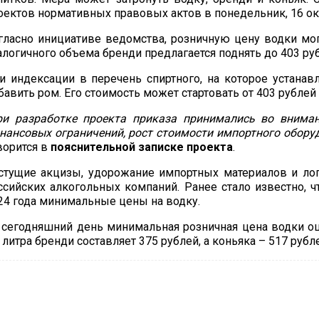
оектов нормативных правовых актов в понедельник, 16 ок
гласно инициативе ведомства, розничную цену водки могу
алогичного объема бренди предлагается поднять до 403 рубл
и индексации в перечень спиртного, на которое устана
бавить ром. Его стоимость может стартовать от 403 рублей з
ри разработке проекта приказа принимались во внима
нансовых ограничений, рост стоимости импортного обору
ворится в
пояснительной записке проекта
.
стущие акцизы, удорожание импортных материалов и ло
ссийских алкогольных компаний. Ранее стало известно, 
24 года минимальные цены на водку.
 сегодняшний день минимальная розничная цена водки оц
5 литра бренди составляет 375 рублей, а коньяка – 517 рубл