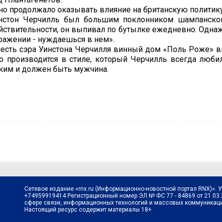
но продолжало оказывать влияние на британскую политику 
нстон Черчилль был большим поклонником шампанског
йствительности, он выпивал по бутылке ежедневно. Однажд
ражении - нуждаешься в нем».
честь сэра Уинстона Черчилля винный дом «Поль Роже» в
о производится в стиле, который Черчилль всегда люби
ким и должен быть мужчина.
Сетевое издание «rnx.ru (Информационно-новостной портал RNX)». 
+74959919414 Регистрационный номер ЭЛ № ФС 77 - 84869 от 21.03
сфере связи, информационных технологий и массовых коммуникаци
Настоящий ресурс содержит материалы 18+