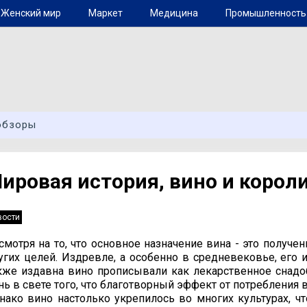
Женский мир
Маркет
Медицина
Промышленность
обзоры
ировая история, вино и корол
вости
смотря на то, что основное назначение вина - это получе
угих целей. Издревле, а особенно в средневековье, его 
кже издавна вино прописывали как лекарственное снадоб
нь в свете того, что благотворный эффект от потребления 
нако вино настолько укрепилось во многих культурах, ч