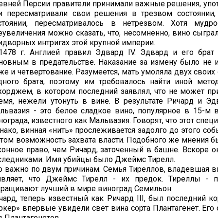
евней Персии правители принимали важные решения, употр
и пересматривали свои решения в трезвом состоянии,
стоянии, пересматривалось в нетрезвом. Хотя мудр
еувеличения можно сказать, что, несомненно, вино сыгр
идворных интригах этой крупной империи.
1478 г. Англией правил Эдвард IV. Эдвард и его брат
новным в предательстве. Наказание за измену было не и
же и четвертование. Разумеется, мать умоляла двух своих
дного брата, поэтому им требовалось найти иной мето
орджем, в котором последний заявлял, что не может при
емя, нежели утонуть в вине. В результате Ричард и Эд
львазия - это белое сладкое вино, популярное в 15-м 
нограда, известного как Мальвазия. Говорят, что этот спец
нако, винная «нить» прослеживается задолго до этого соб
этом возможность захвата власти. Подобного же мнения б
конное право, чем Ричард, заточенный в башне. Вскоре о
следниками. Имя убийцы было Джеймс Тирелл.
о важно по двум причинам. Семья Тиреллов, владевшая ви
являет, что Джеймс Тирелл - их предок. Тиреллы - п
ращивают лучший в мире виноград Семильон.
чард, теперь известный как Ричард III, был последний ко
ркер» впервые увидели свет вина сорта Плантагенет. Его
д Плантагенетов.