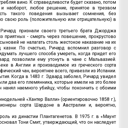
ебляя вино. К справедливости будет сказано, потом
 и наоборот, любое решение, принятое в трезвом
ость такого поведения вызывает сомнения, без
ало свою роль (положительную или отрицательную) в
 Ричард признали своего третьего брата Джорджа
з приятных - смерть через повешение, прокрустово
 сыновей не налагать столь жестокое наказание на их
д казни. По счастью, Ричард вспомнил разговор с
думать лучшего способа умереть, когда придет его
вард позволили ему утонуть в чане с Мальвазией.
веке в Англии и производимое из греческого сорта
ифический чан, вероятнее всего, привезли из Испании.
ытия. Когда в 1483 г. Эдвард заболел, Ричард увидел
ыли два его племянника, которые имели на это более
н нанял наемного убийцу, чтобы покончить с обоими
нодельней «Хантер Валли» (ориентировочно 1858 г.),
ионеры сорта Шардоне в Австралии и, вероятно,
роль из династии Плантагенетов. В 1975 г. в «Маунт
 основал Тони Смит, утверждающий, что он наследует