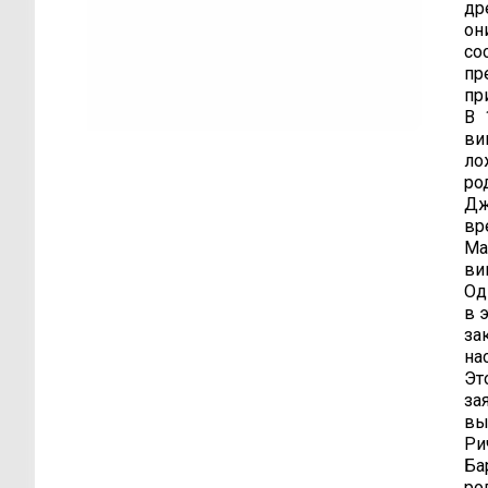
др
он
со
пр
пр
В 
ви
ло
ро
Дж
вр
Ма
ви
Од
в 
за
на
Эт
за
вы
Ри
Ба
ро