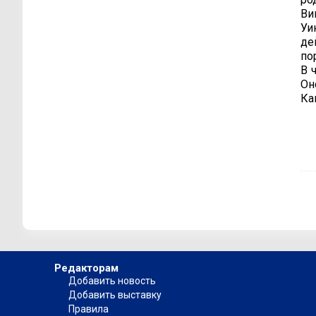
Ви
Уи
де
по
В 
Он
Ка
Редакторам
Добавить новость
Добавить выставку
Правила