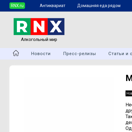
RNX.ru
Антиквариат
Домашняя еда рядом
Алкогольный мир
Новости
Пресс-релизы
Статьи и 
М
Но
Не
др
Та
де
Од