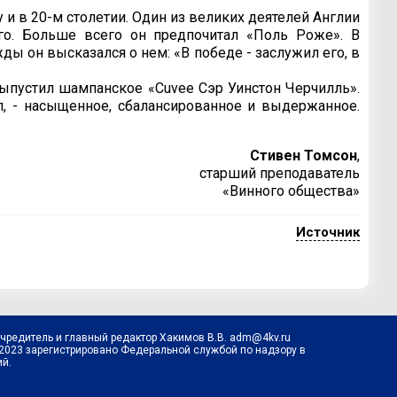
и в 20-м столетии. Один из великих деятелей Англии
о. Больше всего он предпочитал «Поль Роже». В
ы он высказался о нем: «В победе - заслужил его, в
ыпустил шампанское «Cuvee Сэр Уинстон Черчилль».
л, - насыщенное, сбалансированное и выдержанное.
Стивен Томсон
,
старший преподаватель
«Винного общества»
Источник
Учредитель и главный редактор Хакимов В.В. adm@4kv.ru
.2023 зарегистрировано Федеральной службой по надзору в
й.