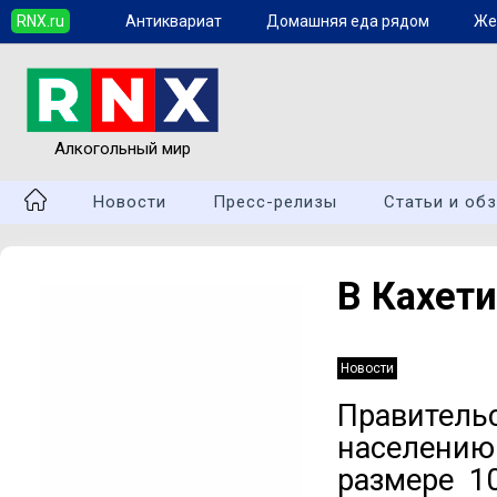
RNX.ru
Антиквариат
Домашняя еда рядом
Же
Алкогольный мир
Новости
Пресс-релизы
Статьи и об
В Кахет
Новости
Правительс
населению
размере 1