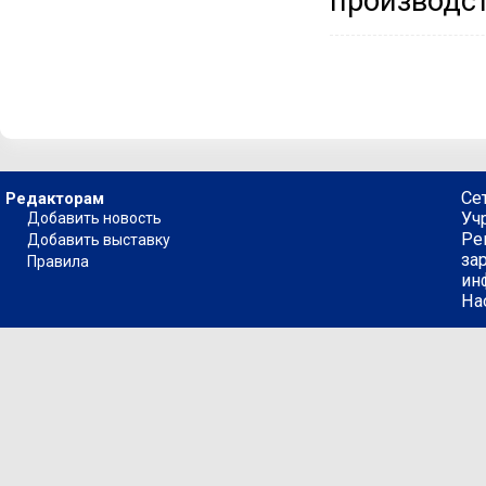
производст
Се
Редакторам
Уч
Добавить новость
Ре
Добавить выставку
за
Правила
ин
На