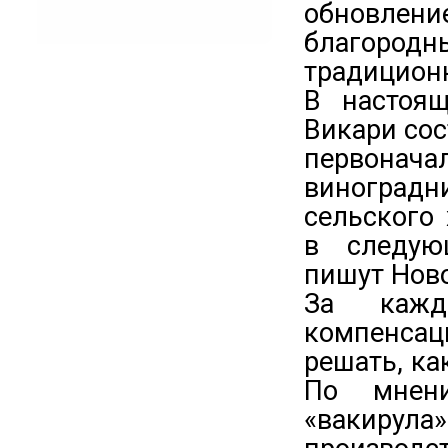
обновление
благоро
традиционн
В настоя
Викари сос
первонач
виноград
сельского
в следую
пишут Ново
За кажд
компенса
решать, ка
По мнени
«вакирул