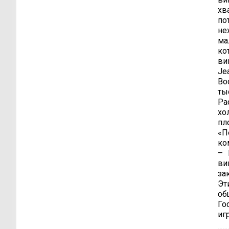
хв
по
не
ма
ко
ви
Jea
Во
ты
Ра
хо
пл
«П
ко
– 
ви
за
Эт
об
Го
иг