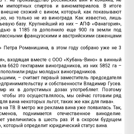
м импортных спиртов и виноматериалов. В итоге
к внешне схожий с вином, который, как показывают
но, но только не из винограда. Как известно, лишь
ьевую базу. Крупнейший из них – АПФ «Фанагория»,
адью в 1185 га дополнило еще 900 га земли под
оклассными французскими и австрийскими саженцами
» Петра Романишина, в этом году собрано уже не 3
», входящая вместе с ООО «Кубань-Вино» в винный
ала 6620 гектарами виноградников, из них 5852 га –
а пополнили ряды молодых виноградников.
шими, – считает первый заместитель председателя
едпринимательству и собственности Владимир Гусев.
мир их в допустимых дозах употребляет. Поэтому
 чтобы это осуществлялось, мы сейчас готовим ряд
ля вина некоторых льгот, таких же как для пива».
 на ТВ. В метро же реклама вина уже появилась. Так,
менов, поднимается отечественное виноделие.
лет увеличились в шесть раз. И в скором будущем
, который определит юридический статус вина.