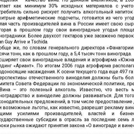
атает как минимум 30% исходных материалов с учето
требитель сильно рискует получить алкогольный напито
хитрые арифметические подсчеты, готовится из чего угод
лая часть производителей вина в России имеет свою сыр
торая в прошлом году свои виноградные угодья площ
ноградники. Более двухсот гектаров уже засажено перв
n Guy Arrive и Tschida.
обще же, по словам генерального директора «Фанагории
сячи тонн, как в прошлом году, а 5,4 тысяч тонн винограда.
сширяет свои виноградные владения и агрофирма «Южная
лдинг «Ариант». По итогам 2006 года агрофирма располаг
одоносящие насаждения. К осени текущего года еще 497 г
ерспективы отечественного виноделия должны быть боль
митета Совета Федерации по экономической политике, пр
Вина – это полезный алкоголь. Известно, что весть 
ноградарство и виноделие должны развиваться. Для того
конодательных предложений, в том числе предоставление д
и возможные льготы, как известно, разрешат рекламу вина
щими усилиями производителей, властей и бизнес
сударственные субсидии в отрасль за последние семь 
роки рынка ожидают принятия закона «О винограде и вине»