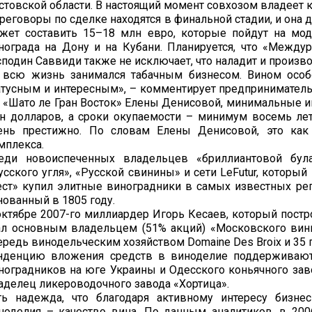
стовской области. В настоящий момент совхозом владеет ко
реговоры по сделке находятся в финальной стадии, и она 
жет составить 15–18 млн евро, которые пойдут на мо
нограда на Дону и на Кубани. Планируется, что «Между
сподин Саввиди также не исключает, что наладит и произв
 всю жизнь занимался табачным бизнесом. Вином особ
атусным и интересным», – комментирует предпринимател
 «Шато ле Гран Восток» Елены Денисовой, минимальные и
н долларов, а сроки окупаемости – минимум восемь лет.
ень престижно. По словам Елены Денисовой, это как 
мплекса.
еди новоиспеченных владельцев «бриллиантовой бу
усского угля», «Русской свинины» и сети LeFutur, котор
ест» купил элитные виноградники в самых известных рег
нованный в 1805 году.
октябре 2007-го миллиардер Игорь Кесаев, который пос
ал основным владельцем (51% акций) «Московского вин
ередь винодельческим хозяйством Domainе Des Broix и 35 
нденцию вложения средств в виноделие поддерживают
ноградников на юге Украины и Одесского коньячного зав
аделец ликероводочного завода «Хортица».
ть надежда, что благодаря активному интересу бизне
ноделия – качество вина. По данным аналитиков, в 2006