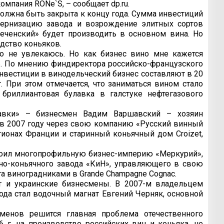
мпания RONe`S, – сообщает dp.ru.
должна быть закрыта к концу года. Сумма инвестиций
дернизацию завода и возрождение элитных сортов
реченский» будет производить в основном вина. Но
одство коньяков.
о не увлекаюсь. Но как бизнес вино мне кажется
ь. По мнению финдиректора российско-французского
нвестиции в винодельческий бизнес составляют в 20
 При этом отмечается, что заниматься вином стало
бриллиантовая булавка в галстуке нефтегазового
лавки» – бизнесмен Вадим Варшавский – хозяин
ый в 2007 году через свою компанию «Русский винный
ионах Франции и старинный коньячный дом Croizet,
троил многопрофильную бизнес-империю «Меркурий»,
но-коньячного завода «КиН», управляющего в свою
га виноградниками в Grande Champagne Cognac.
 и украинские бизнесмены. В 2007-м владельцем
ода стал водочный магнат Евгений Черняк, основной
сменов решится главная проблема отечественного
 г. на производство российских вин и коньяка, не