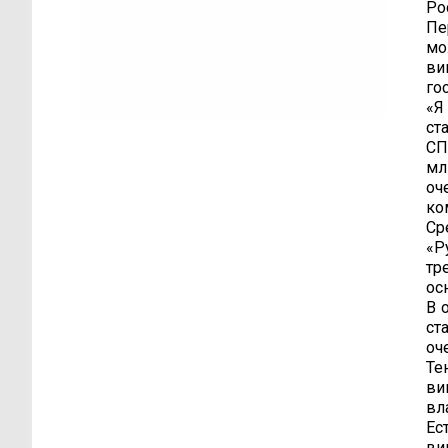
Ро
Пе
мо
ви
го
«Я
ст
СП
мл
оч
ко
Ср
«Р
тр
ос
В 
ст
оч
Те
ви
вл
Ес
ви