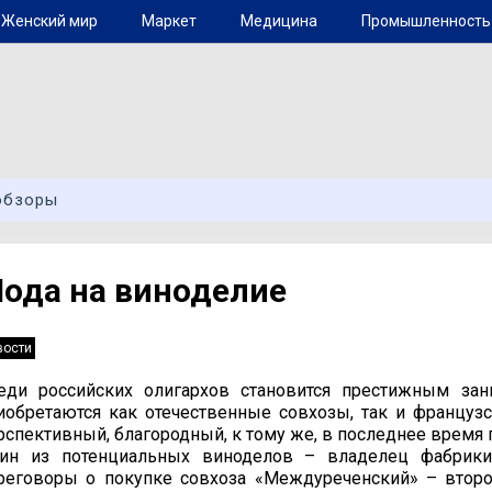
Женский мир
Маркет
Медицина
Промышленность
обзоры
ода на виноделие
вости
еди российских олигархов становится престижным зан
иобретаются как отечественные совхозы, так и французс
рспективный, благородный, к тому же, в последнее врем
ин из потенциальных виноделов – владелец фабрики
реговоры о покупке совхоза «Междуреченский» – второ