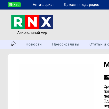
RNX.ru
Антиквариат
Домашняя еда рядом
Алкогольный мир
Новости
Пресс-релизы
Статьи и 
М
Но
Ср
пр
пе
Од
пе