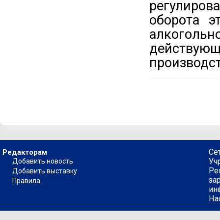
регулиро
оборота э
алкоголь
действую
производс
Се
Редакторам
Уч
Добавить новость
Ре
Добавить выставку
за
Правила
ин
На