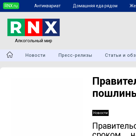
RNX.ru
Антиквариат
Домашняя еда рядом
Же
Алкогольный мир
Новости
Пресс-релизы
Статьи и об
Правите
пошлины
Новости
Правител
сроком 