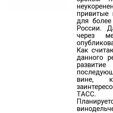
неукорене
привитые 
для более
России. Д
через м
опубликов
Как счита
данного р
развитие
последующ
вине, к
заинтерес
ТАСС.
Планиру
винодельч