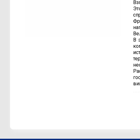
Вз
Эт
сп
Фр
на
Ве
В 
ко
ис
те
не
Ра
го
ви