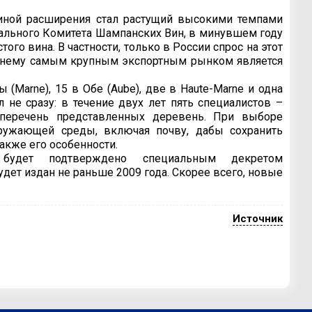
чиной расширения стал растущий высокими темпами
ального Комитета Шампанских Вин, в минувшем году
го вина. В частности, только в России спрос на этот
режнему самым крупным экспортным рынком является
(Marne), 15 в Обе (Aube), две в Haute-Marne и одна
 не сразу: в течение двух лет пять специалистов –
и перечень представленных деревень. При выборе
ружающей среды, включая почву, дабы сохранить
акже его особенности.
 будет подтверждено специальным декретом
удет издан не раньше 2009 года. Скорее всего, новые
Источник