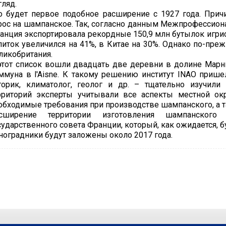
гляд.
о будет первое подобное расширение с 1927 года. При
рос на шампанское. Так, согласно данным Межпрофессион
анция экспортировала рекордные 150,9 млн бутылок игристо
питок увеличился на 41%, в Китае на 30%. Однако по-п
ликобритания.
этот список вошли двадцать две деревни в долине Марны 
ммуна в l'Aisne. К такому решению институт INAO пришел
торик, климатолог, геолог и др. – тщательно изучил
рриторий эксперты учитывали все аспекты местной ок
обходимые требования при производстве шампанского, а т
сширение территории изготовления шампанского
сударственного совета Франции, который, как ожидается, б
ноградники будут заложены около 2017 года.