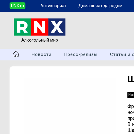
RNX.ru
Антиквариат
Домашняя еда рядом
Алкогольный мир
Новости
Пресс-релизы
Статьи и 
Ш
Но
Фр
но
пр
В 
Ша