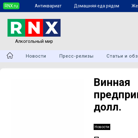
RNX.ru
Антиквариат
Домашняя еда рядом
Же
Алкогольный мир
Новости
Пресс-релизы
Статьи и об
Винная
предпри
долл.
Новости