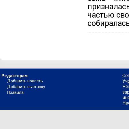
признала
частью сво
собиралась
Се
Редакторам
Уч
Добавить новость
Ре
Добавить выставку
за
Правила
ин
На