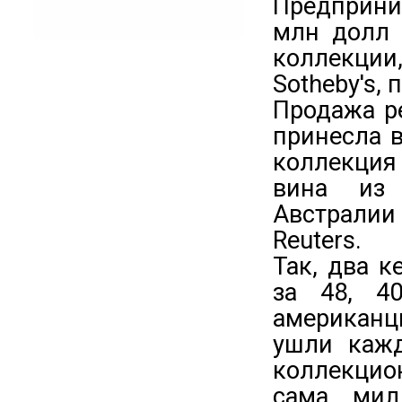
Предприни
млн долл 
коллекции
Sotheby's,
Продажа р
принесла в
коллекция
вина из 
Австралии 
Reuters.
Так, два к
за 48, 4
американц
ушли кажд
коллекцио
сама мил