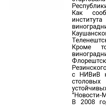
Республик
Как сооб
института
виноградн
Каушанск
Теленештс
Кроме т
виногр
Флорештс
Резинског
с НИВиВ н
столовых
устойчивы
"Новости-М
В 2008 го