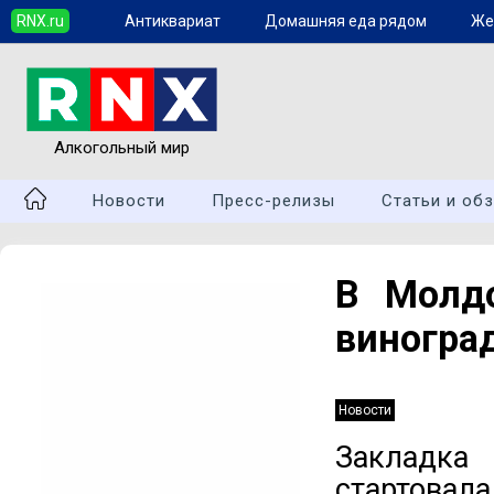
RNX.ru
Антиквариат
Домашняя еда рядом
Же
Алкогольный мир
Новости
Пресс-релизы
Статьи и об
В Молдо
виногра
Новости
Закладк
стартова