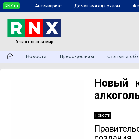
RNX.ru
Антиквариат
Домашняя еда рядом
Же
Алкогольный мир
Новости
Пресс-релизы
Статьи и об
Новый к
алкогол
Новости
Правител
создания 