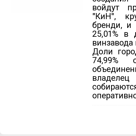
войдут п
"КиН", к
бренди, и
25,01% в 
винзавода 
Доли горо
74,99% с
объедине
владелец 
собирают
оперативн