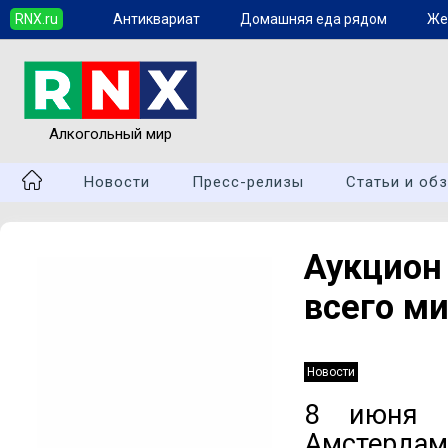
RNX.ru
Антиквариат
Домашняя еда рядом
Же
Алкогольный мир
Новости
Пресс-релизы
Статьи и об
Аукцион
всего м
Новости
8 июня а
Амстердам