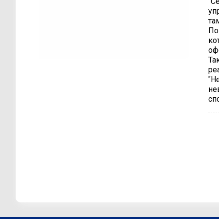
"С
уп
та
По
ко
оф
Та
ре
"Н
не
сп