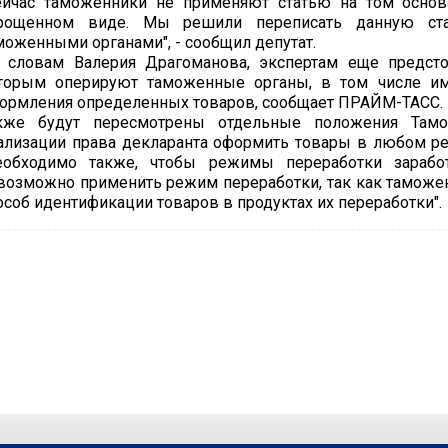
ейчас таможенники не применяют статью на том основ
рощенном виде. Мы решили переписать данную ста
моженными органами", - сообщил депутат.
 словам Валерия Драгоманова, экспертам еще предстои
торым оперируют таможенные органы, в том числе им
ормления определенных товаров, сообщает ПРАЙМ-ТАСС.
кже будут пересмотрены отдельные положения Тамо
ализации права декларанта оформить товары в любом ре
еобходимо также, чтобы режимы переработки заработ
возможно применить режим переработки, так как таможе
особ идентификации товаров в продуктах их переработки".