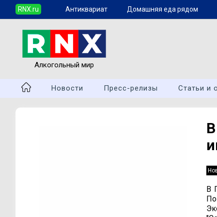
RNX.ru
Антиквариат
Домашняя еда рядом
Алкогольный мир
Новости
Пресс-релизы
Статьи и 
В
и
Но
В 
По
Эк