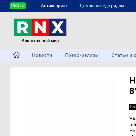
RNX.ru
Антиквариат
Домашняя еда рядом
Алкогольный мир
Новости
Пресс-релизы
Статьи и 
Н
8
Но
Чк
ша
Но