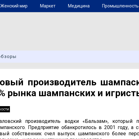
Женский мир
Маркет
Медицина
Промышленность
обзоры
овый производитель шампаск
% рынка шампанских и игрист
вости
аловский производитель водки «Бальзам», который п
мпанского. Предприятие обанкротилось в 2001 году, а с
вый собственник счел выпуск шампанского более персп