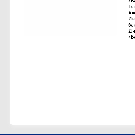
«Б
Те
Ал
Ин
ба
Ди
«Б