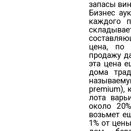
запасы вин
Бизнес ау
каждого п
складыв
составля
цена, по
продажу да
эта цена 
дома трад
называем
premium), 
лота варь
около 20%
возьмет ещ
1% от цены