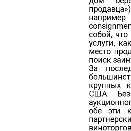
дом бере
продавца»)
например 
consignme
собой, что
услуги, ка
место прод
поиск заин
За после
большинс
крупных к
США. Без
аукционног
обе эти 
партнерс
виноторгов