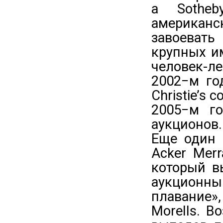
а Sotheb
американ
завоевать
крупных и
человек-л
2002−м го
Christie’s
2005−м г
аукционов.
Еще один 
Acker Merr
который в
аукционны
плавание»
Morells. 