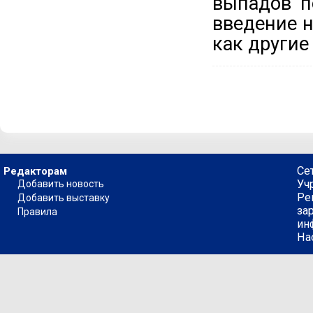
выпадов п
введение н
как другие
Се
Редакторам
Уч
Добавить новость
Ре
Добавить выставку
за
Правила
ин
На