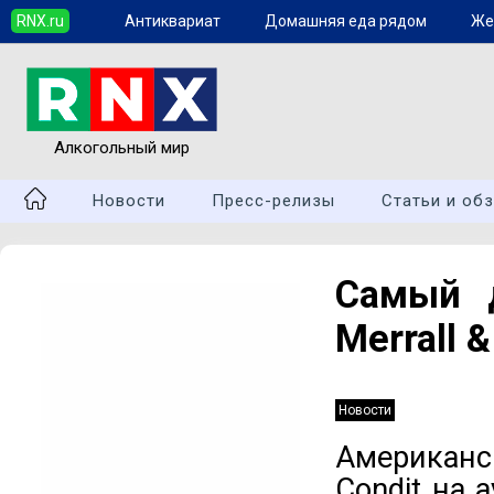
RNX.ru
Антиквариат
Домашняя еда рядом
Же
Алкогольный мир
Новости
Пресс-релизы
Статьи и об
Cамый д
Merrall &
Новости
Американс
Condit на 