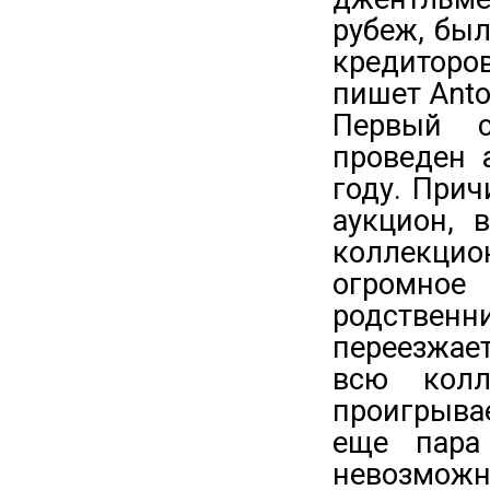
рубеж, был
кредиторо
пишет Anto
Первый с
проведен 
году. При
аукцион, 
коллекцио
огромное
родственни
переезжае
всю колл
проигрыва
еще пара
невозмож