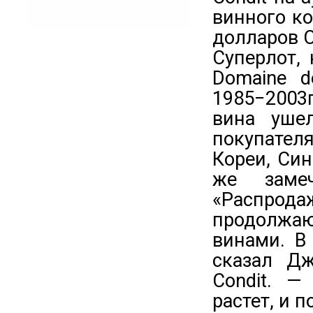
винного ко
долларов 
Суперлот,
Domaine d
1985−2003
вина уше
покупател
Кореи, Син
же заме
«Распрода
продолжаю
винами. В
сказал Дж
Condit. —
растет, и п