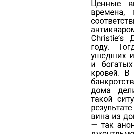
Ценные в
времена,
соответс
антиквар
Christie’
году. То
ушедших и
и богатых
кровей. В
банкротст
дома дел
такой сит
результат
вина из до
— так ано
джентльме