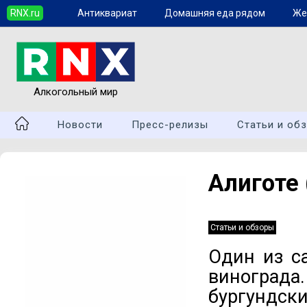
RNX.ru
Антиквариат
Домашняя еда рядом
Же
Алкогольный мир
Новости
Пресс-релизы
Статьи и об
Алиготе 
Статьи и обзоры
Один из с
винограда
бургундски