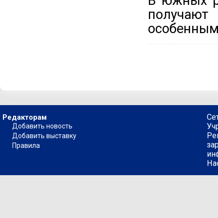
В южных р
получают
особенным
Се
Редакторам
Уч
Добавить новость
Ре
Добавить выставку
за
Правила
ин
На