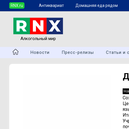
RNX.ru
Антиквариат
Домашняя еда рядом
Алкогольный мир
Новости
Пресс-релизы
Статьи и 
Д
Но
Со
Це
яз
Ит
Уч
по