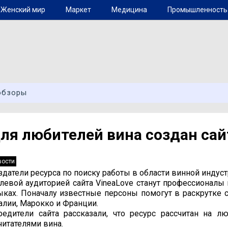
Женский мир
Маркет
Медицина
Промышленность
обзоры
ля любителей вина создан сай
вости
здатели ресурса по поиску работы в области винной индуст
левой аудиторией сайта VineaLove станут профессионалы 
ыках. Поначалу известные персоны помогут в раскрутке с
алии, Марокко и Франции.
редители сайта рассказали, что ресурс рассчитан на 
читателями вина.