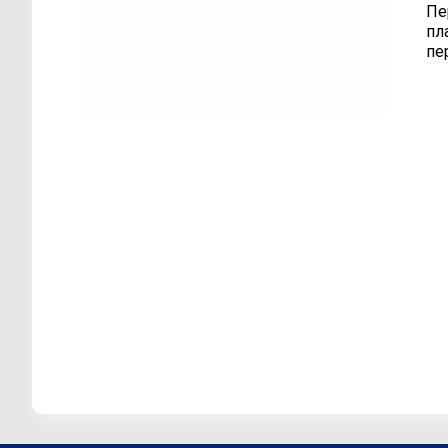
Пе
пл
пе