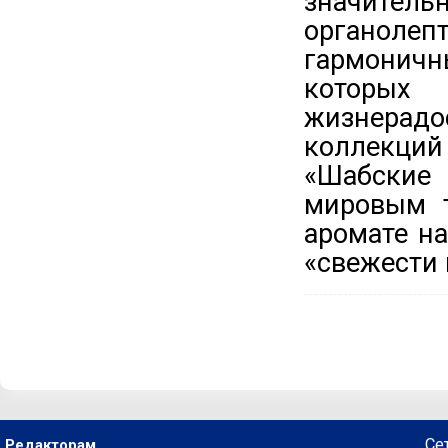
значитель
органоле
гармоничн
которы
жизнерадо
коллекций
«Шабские 
мировым т
аромате н
«свежести 
Се
Редакторам