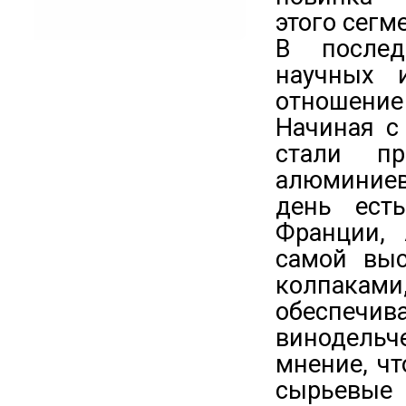
этого сегм
В послед
научных 
отношение
Начиная с
стали п
алюминиев
день ест
Франции,
самой выс
колпаками
обеспе
винодель
мнение, ч
сырьевы