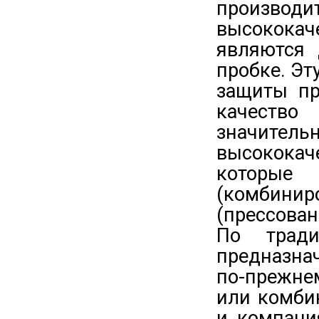
произв
высококач
являются 
пробке. Э
защиты пр
качество
значител
высокока
которы
(комбинир
(прессован
По тради
предназна
по-прежне
или комби
и компани