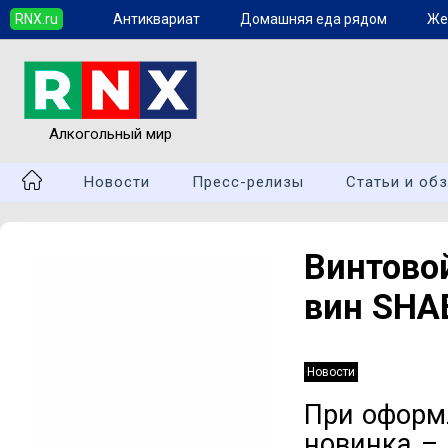
RNX.ru
Антиквариат
Домашняя еда рядом
Же
Алкогольный мир
Новости
Пресс-релизы
Статьи и об
Винтово
вин SHA
Новости
При оформ
новинка – 