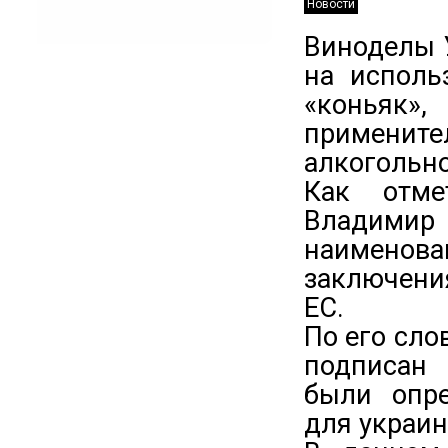
Новости
Виноделы 
на исполь
«коньяк
применит
алкогольн
Как отме
Владимир 
наименова
заключени
ЕС.
По его сло
подписан 
были опр
для украин