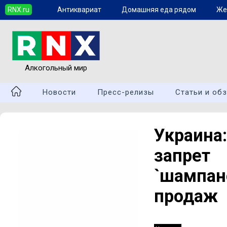
RNX.ru
Антиквариат
Домашняя еда рядом
Же
Алкогольный мир
Новости
Пресс-релизы
Статьи и об
Украин
запре
`шампа
продаж