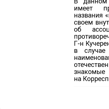
В данном 
имеет пр
названия «
своем вну
об ассо
противоре
Г-н Кучере
в случае
наимен
отечестве
знакомые 
на Корресп