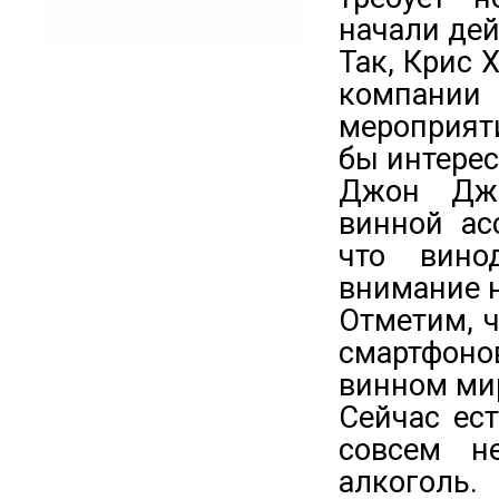
начали дей
Так, Крис 
компани
мероприят
бы интерес
Джон Джи
винной ас
что вино
внимание н
Отметим, 
смартфон
винном ми
Сейчас ес
совсем н
алкоголь.