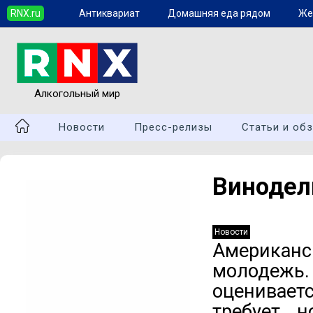
RNX.ru
Антиквариат
Домашняя еда рядом
Же
Алкогольный мир
Новости
Пресс-релизы
Статьи и об
Винодел
Новости
Американс
молодежь
оценивает
требует н