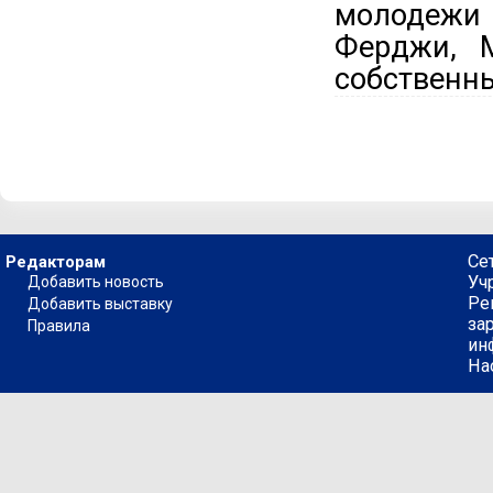
молодежи
Ферджи, 
собственн
Се
Редакторам
Уч
Добавить новость
Ре
Добавить выставку
за
Правила
ин
На