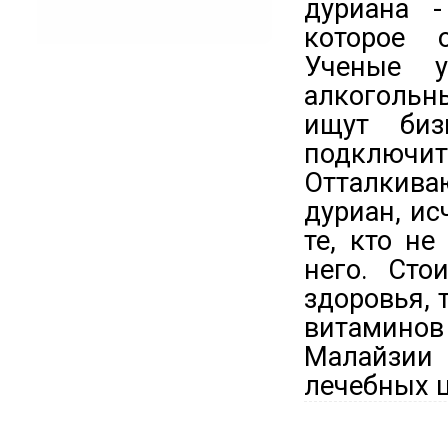
дуриана -
которое 
Ученые у
алкогольн
ищут биз
подключить
Отталкив
дуриан, ис
те, кто не
него. Сто
здоровья, 
витаминов
Малайзии 
лечебных ц