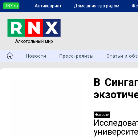
RNX.ru
Антиквариат
Домашняя еда рядом
Же
Алкогольный мир
Новости
Пресс-релизы
Статьи и об
В Синга
экзотич
Новости
Исследов
универси